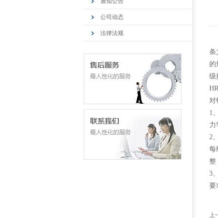
通知公告
公司动态
法律法规
条
的
级
H
对
1
力
2
每
整
3
要
上