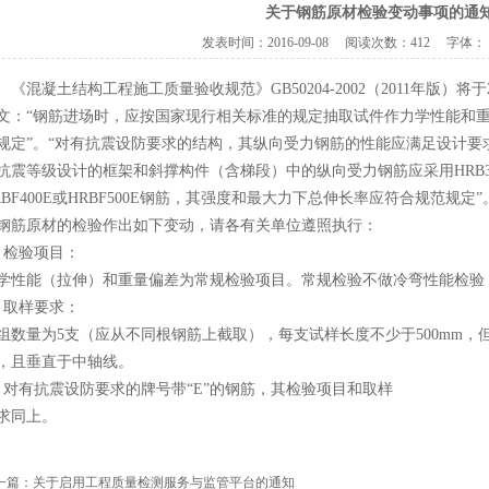
关于钢筋原材检验变动事项的通
发表时间：
2016-09-08
阅读次数：
412 字体：
《混凝土结构工程施工质量验收规范》GB50204-2002（2011年版）将
文：“钢筋进场时，应按国家现行相关标准的规定抽取试件作力学性能和
规定”。“对有抗震设防要求的结构，其纵向受力钢筋的性能应满足设计要
抗震等级设计的框架和斜撑构件（含梯段）中的纵向受力钢筋应采用HRB335E、H
RBF400E或HRBF500E钢筋，其强度和最大力下总伸长率应符合规范规
钢筋原材的检验作出如下变动，请各有关单位遵照执行：
、检验项目：
学性能（拉伸）和重量偏差为常规检验项目。常规检验不做冷弯性能检验
、取样要求：
组数量为5支（应从不同根钢筋上截取），每支试样长度不少于500mm，但
，且垂直于中轴线。
、对有抗震设防要求的牌号带“E”的钢筋，其检验项目和取样
求同上。
一篇：
关于启用工程质量检测服务与监管平台的通知