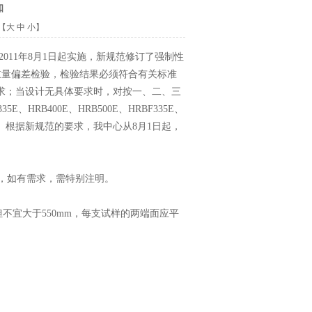
知
【
大
中
小
】
于2011年8月1日起实施，新规范修订了强制性
重量偏差检验，检验结果必须符合有关标准
求；当设计无具体要求时，对按一、二、三
RB400E、HRB500E、HRBF335E、
定”。根据新规范的要求，我中心从8月1日起，
，如有需求，需特别注明。
不宜大于550mm，每支试样的两端面应平